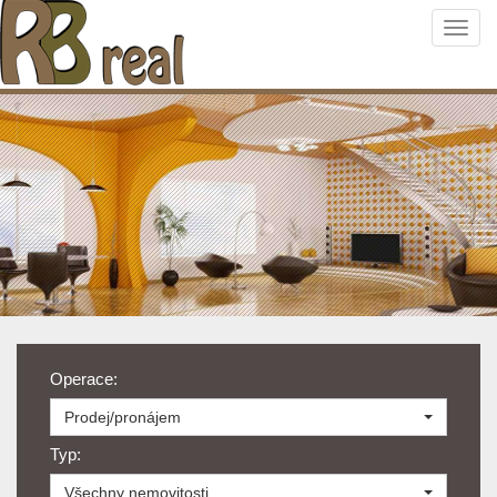
Navi
Operace:
Prodej/pronájem
Typ:
Všechny nemovitosti