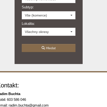
Subtyp:
Vše (komerce)
Lokalita:
Všechny okresy
Hledat
ontakt:
adim Buchta
bil: 603 586 046
-mail:
radim.buchta@
gmail.com