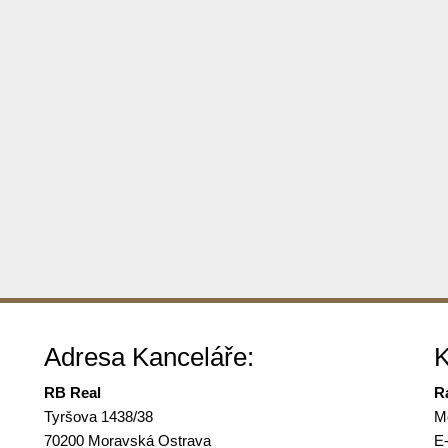
Adresa Kanceláře:
K
RB Real
R
Tyršova 1438/38
Mo
70200 Moravská Ostrava
E